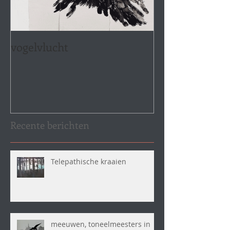
vogelvlucht
Recente berichten
Telepathische kraaien
meeuwen, toneelmeesters in