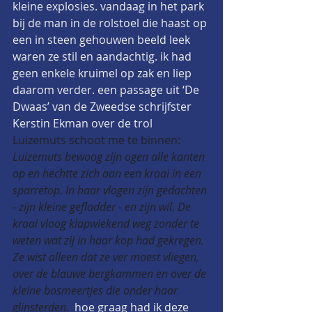
kleine explosies. vandaag in het park 
bij de man in de rolstoel die haast op 
een in steen gehouwen beeld leek 
waren ze stil en aandachtig. ik had 
geen enkele kruimel op zak en liep 
daarom verder. een passage uit ‘De 
Dwaas’ van de Zweedse schrijfster 
Kerstin Ekman over de trol 
Luizemuts schoot me te binnen: 
Luizemuts bewoog zijn ogen alle kanten 
op en hechtte zich aan een kraai in een 
sparretop. In haar vlogen zijn gedachten 
- zijn kleine gefladder - en zijn wil. De 
kraai vloog klapwiekend weg zonder te 
weten wat zij in haar kop had gekregen. 
Ze wist alleen dat ze ver moest vliegen, 
over de blauwe bergkammen en over de 
kleine bosmeertjes die onder haar 
glinsterden. 
 hoe graag had ik deze 