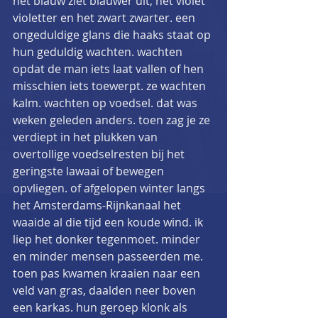
het blauw ziet blauwer uit, het violet 
violetter en het zwart zwarter. een 
ongeduldige glans die haaks staat op 
hun geduldig wachten. wachten 
opdat de man iets laat vallen of hen 
misschien iets toewerpt. ze wachten 
kalm. wachten op voedsel. dat was 
weken geleden anders. toen zag je ze 
verdiept in het plukken van 
overtollige voedselresten bij het 
geringste lawaai of bewegen 
opvliegen. of afgelopen winter langs 
het Amsterdams-Rijnkanaal het 
waaide al die tijd een koude wind. ik 
liep het donker tegenmoet. minder 
en minder mensen passeerden me. 
toen pas kwamen kraaien naar een 
veld van gras, daalden neer boven 
een karkas. hun geroep klonk als 